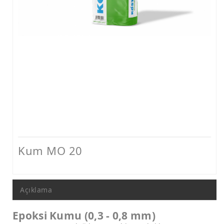
Nem ve Rutubet Yalıtımı Ürünleri
Mantolama ve Dış Cephe Isı Yalıtımı Sistemleri
Dış Cephe Boyaları, Astar ve Macunlar
Dış Cephe Su Yalıtımı Ürünleri
Tamir ve Aderans Harçları, Epoksi Harçlar ve Beton Katkıları
Zemin Kaplamaları (Epoksi, Poliüretan, Çimento Esaslı)
Mastikler, Dilatasyon ve Pah Bantları
Ankraj - Güçlendirme ve Enjeksiyon Sistemleri
Kum MO 20
Açıklama
Epoksi Kumu (0,3 - 0,8 mm)