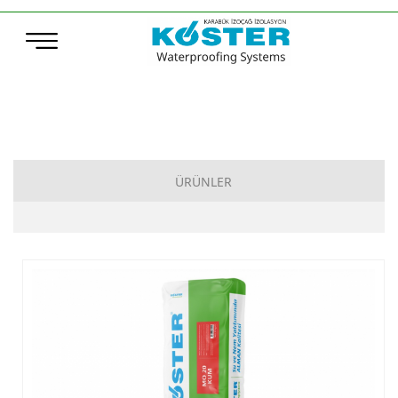
ÜRÜNLER
Çimento Esaslı Su Yalıtımı
Bitüm Esaslı Su Yalıtımı
Poliürea, Poliüretan ve MS-Polymer Su Yalıtımı
Elastomerik Reçine Esaslı Su Yalıtımı
Sentetik Örtüler (TPO – ECB)