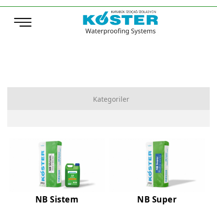
Kategoriler
Çimento Esaslı Su Yalıtımı
Bitüm Esaslı Su Yalıtımı
Poliürea, Poliüretan ve MS-Polymer Su Yalıtımı
Elastomerik Reçine Esaslı Su Yalıtımı
NB Sistem
NB Super
Sentetik Örtüler (TPO – ECB)