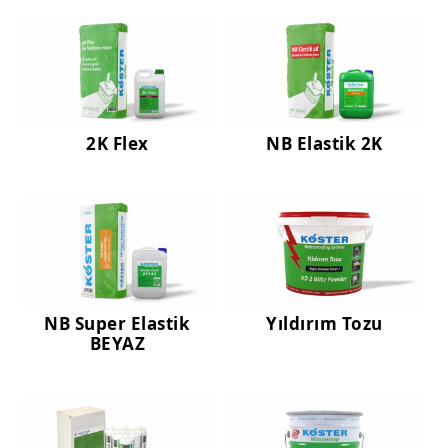
Nem ve Rutubet Yalıtımı Ürünleri
Mantolama ve Dış Cephe Isı Yalıtımı Sistemleri
Dış Cephe Boyaları, Astar ve Macunlar
Dış Cephe Su Yalıtımı Ürünleri
2K Flex
NB Elastik 2K
Tamir ve Aderans Harçları, Epoksi Harçlar ve Beton Katkıları
Zemin Kaplamaları (Epoksi, Poliüretan, Çimento Esaslı)
Mastikler, Dilatasyon ve Pah Bantları
Ankraj - Güçlendirme ve Enjeksiyon Sistemleri
NB Super Elastik
Yıldırım Tozu
BEYAZ