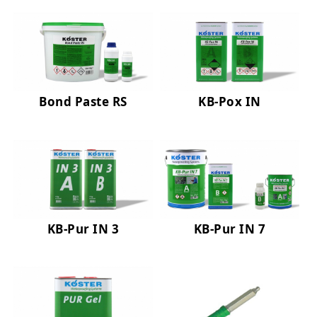
Nem ve Rutubet Yalıtımı Ürünleri
Mantolama ve Dış Cephe Isı Yalıtımı Sistemleri
Dış Cephe Boyaları, Astar ve Macunlar
Dış Cephe Su Yalıtımı Ürünleri
Bond Paste RS
KB-Pox IN
Tamir ve Aderans Harçları, Epoksi Harçlar ve Beton Katkıları
Zemin Kaplamaları (Epoksi, Poliüretan, Çimento Esaslı)
Mastikler, Dilatasyon ve Pah Bantları
Ankraj - Güçlendirme ve Enjeksiyon Sistemleri
KB-Pur IN 3
KB-Pur IN 7