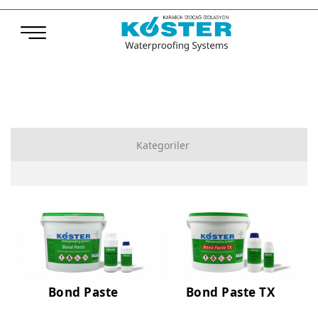
Kategoriler
Çimento Esaslı Su Yalıtımı
Bitüm Esaslı Su Yalıtımı
Poliürea, Poliüretan ve MS-Polymer Su Yalıtımı
Elastomerik Reçine Esaslı Su Yalıtımı
Bond Paste
Bond Paste TX
Sentetik Örtüler (TPO – ECB)