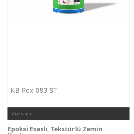
Nem ve Rutubet Yalıtımı Ürünleri
Mantolama ve Dış Cephe Isı Yalıtımı Sistemleri
Dış Cephe Boyaları, Astar ve Macunlar
Dış Cephe Su Yalıtımı Ürünleri
Tamir ve Aderans Harçları, Epoksi Harçlar ve Beton Katkıları
Zemin Kaplamaları (Epoksi, Poliüretan, Çimento Esaslı)
Mastikler, Dilatasyon ve Pah Bantları
Ankraj - Güçlendirme ve Enjeksiyon Sistemleri
KB-Pox 083 ST
Açıklama
Epoksi Esaslı, Tekstürlü Zemin