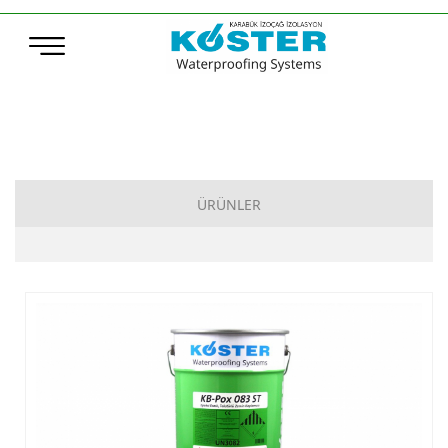
ÜRÜNLER
Çimento Esaslı Su Yalıtımı
Bitüm Esaslı Su Yalıtımı
Poliürea, Poliüretan ve MS-Polymer Su Yalıtımı
Elastomerik Reçine Esaslı Su Yalıtımı
Sentetik Örtüler (TPO – ECB)