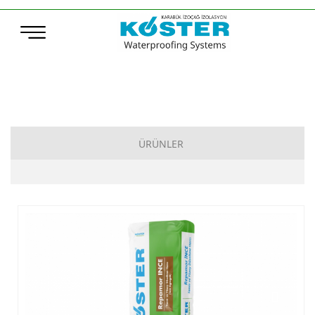
ÜRÜNLER
Çimento Esaslı Su Yalıtımı
Bitüm Esaslı Su Yalıtımı
Poliürea, Poliüretan ve MS-Polymer Su Yalıtımı
Elastomerik Reçine Esaslı Su Yalıtımı
Sentetik Örtüler (TPO – ECB)