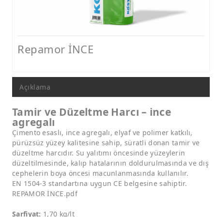
Nem ve Rutubet Yalıtımı Ürünleri
Mantolama ve Dış Cephe Isı Yalıtımı Sistemleri
Dış Cephe Boyaları, Astar ve Macunlar
Repamor İNCE
Dış Cephe Su Yalıtımı Ürünleri
Tamir ve Aderans Harçları, Epoksi Harçlar ve Beton Katkıları
Açıklama
Zemin Kaplamaları (Epoksi, Poliüretan, Çimento Esaslı)
Tamir ve Düzeltme Harcı – ince
Mastikler, Dilatasyon ve Pah Bantları
agregalı
Çimento esaslı, ince agregalı, elyaf ve polimer katkılı,
Ankraj - Güçlendirme ve Enjeksiyon Sistemleri
pürüzsüz yüzey kalitesine sahip, süratli donan tamir ve
düzeltme harcıdır. Su yalıtımı öncesinde yüzeylerin
düzeltilmesinde, kalıp hatalarının doldurulmasında ve dış
cephelerin boya öncesi macunlanmasında kullanılır.
EN 1504-3 standartına uygun CE belgesine sahiptir.
REPAMOR İNCE.pdf
Sarfiyat:
1,70 kg/lt