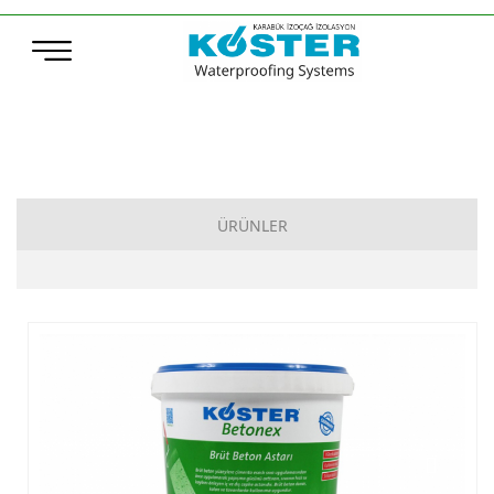
ÜRÜNLER
Çimento Esaslı Su Yalıtımı
Bitüm Esaslı Su Yalıtımı
Poliürea, Poliüretan ve MS-Polymer Su Yalıtımı
Elastomerik Reçine Esaslı Su Yalıtımı
Sentetik Örtüler (TPO – ECB)