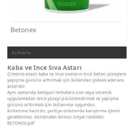
Nem ve Rutubet Yalıtımı Ürünleri
Mantolama ve Dış Cephe Isı Yalıtımı Sistemleri
Dış Cephe Boyaları, Astar ve Macunlar
Betonex
Dış Cephe Su Yalıtımı Ürünleri
Tamir ve Aderans Harçları, Epoksi Harçlar ve Beton Katkıları
Açıklama
Zemin Kaplamaları (Epoksi, Poliüretan, Çimento Esaslı)
Kaba ve Ince Sıva Astarı
Mastikler, Dilatasyon ve Pah Bantları
Çimento esaslı kaba ve ince sıvaların brüt beton yüzeylere
yapışma gücünü arttırmak için kullanılan yüksek aderans
Ankraj - Güçlendirme ve Enjeksiyon Sistemleri
astarıdır.
Aynı zamanda betopan levhalara sıva veya seramik
uygulamadan önce yüzeyi pürüzlendirmek ve yapışma
gücünü arttırmak için kullanıma uygundur.
Kullanıma hazırdır, şantiye ortamında karıştırma işlemi
gerektirmez. Kendinden kırmızı sinyal renklidir.
BETONEX.pdf