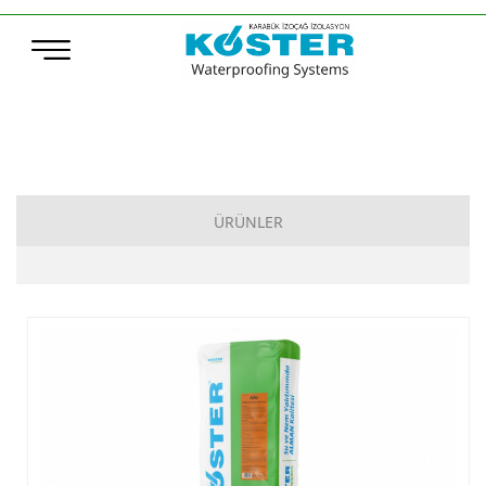
ÜRÜNLER
Çimento Esaslı Su Yalıtımı
Bitüm Esaslı Su Yalıtımı
Poliürea, Poliüretan ve MS-Polymer Su Yalıtımı
Elastomerik Reçine Esaslı Su Yalıtımı
Sentetik Örtüler (TPO – ECB)