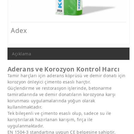
Nem ve Rutubet Yalıtımı Ürünleri
Mantolama ve Dış Cephe Isı Yalıtımı Sistemleri
Dış Cephe Boyaları, Astar ve Macunlar
Adex
Dış Cephe Su Yalıtımı Ürünleri
Tamir ve Aderans Harçları, Epoksi Harçlar ve Beton Katkıları
Açıklama
Zemin Kaplamaları (Epoksi, Poliüretan, Çimento Esaslı)
Aderans ve Korozyon Kontrol Harcı
Mastikler, Dilatasyon ve Pah Bantları
Tamir harçları için aderans köprüsü ve demir donatı için
korozyon önleyici çimento esaslı harçtır.
Ankraj - Güçlendirme ve Enjeksiyon Sistemleri
Güçlendirme ve restorasyon işlerinde, betonarme
tamiratlarında ve demir donatıların korozyona karşı
korunması uygulamalarında yoğun olarak
kullanılmaktadır.
Tek bileşenli ve çimento esaslı olup, sadece su ile
karıştırılarak hazırlanan karışım, fırça ile
uygulanmaktadır.
EN 1504-3 standartına uygun CE belgesine sahiptir.