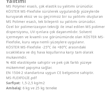
Yalıtımı
MS Polymer esaslı, çok elastik su yalıtımı ürünüdür.
KÖSTER MS-Flexfolie sürülerek uygulandığı yüzeylerde
kuruyarak eksiz ve su geçirimsiz bir su yalıtımı oluşturan
MS Polimer esaslı, tek bileşenli su yalıtımı ürünüdür.
Özel bir polimerizasyon tekniği ile imal edilen MS polimer
dispersiyonu, UV ışınlara çok dayanımlıdır. Solvent
içermeyen ve kıvamlı sıvı görünümünde olan KÖSTER MS-
Flexfolie, kuru veya nemli yüzeylere uygulanır.
KÖSTER MS-Flexfolie -25°C ile +80°C arasındaki
sıcaklıklara ve dış hava koşullarına karşı tam olarak
mukavimdir.
% 400 elastikiyete sahiptir ve pek çok farklı yüzeye
mükemmel yapışma sağlar.
EN 1504-2 standartına uygun CE belgesine sahiptir.
MS-FLEXFOLİE.pdf
Sarfiyat:
1,5-2,5 kg/m2
Ambalaj:
6 kg ve 25 kg teneke