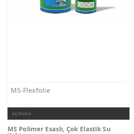
Nem ve Rutubet Yalıtımı Ürünleri
Mantolama ve Dış Cephe Isı Yalıtımı Sistemleri
Dış Cephe Boyaları, Astar ve Macunlar
Dış Cephe Su Yalıtımı Ürünleri
Tamir ve Aderans Harçları, Epoksi Harçlar ve Beton Katkıları
Zemin Kaplamaları (Epoksi, Poliüretan, Çimento Esaslı)
Mastikler, Dilatasyon ve Pah Bantları
Ankraj - Güçlendirme ve Enjeksiyon Sistemleri
MS-Flexfolie
Açıklama
MS Polimer Esaslı, Çok Elastik Su