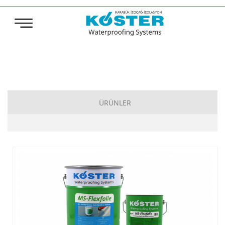
ÜRÜNLER
Çimento Esaslı Su Yalıtımı
Bitüm Esaslı Su Yalıtımı
Poliürea, Poliüretan ve MS-Polymer Su Yalıtımı
Elastomerik Reçine Esaslı Su Yalıtımı
Sentetik Örtüler (TPO – ECB)