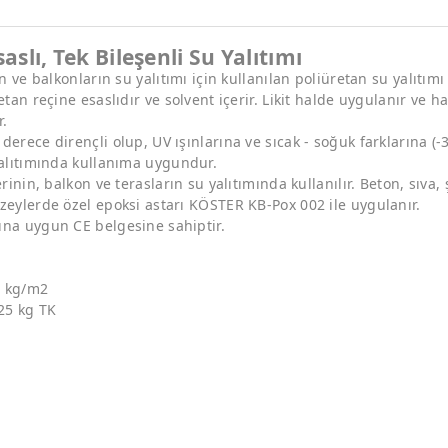
aslı, Tek Bileşenli Su Yalıtımı
ın ve balkonların su yalıtımı için kullanılan poliüretan su yalıtım
etan reçine esaslıdır ve solvent içerir. Likit halde uygulanır ve 
r.
derece dirençli olup, UV ışınlarına ve sıcak - soğuk farklarına (-
yalıtımında kullanıma uygundur.
erinin, balkon ve terasların su yalıtımında kullanılır. Beton, sıva
zeylerde özel epoksi astarı KÖSTER KB-Pox 002 ile uygulanır.
ına uygun CE belgesine sahiptir.
5 kg/m2
 25 kg TK