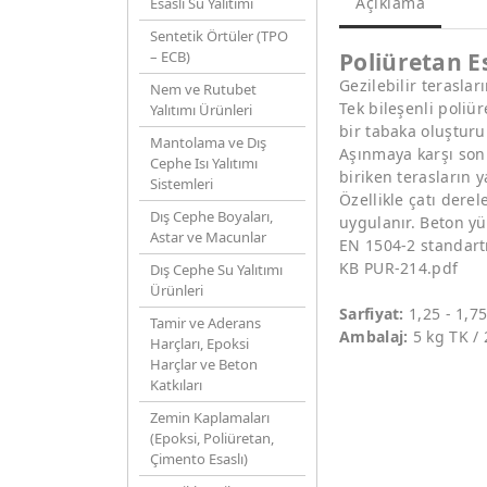
Açıklama
Esaslı Su Yalıtımı
Sentetik Örtüler (TPO
– ECB)
Poliüretan Es
Gezilebilir teraslar
Nem ve Rutubet
Tek bileşenli poliür
Yalıtımı Ürünleri
bir tabaka oluşturu
Mantolama ve Dış
Aşınmaya karşı son 
Cephe Isı Yalıtımı
biriken terasların 
Sistemleri
Özellikle çatı derel
Dış Cephe Boyaları,
uygulanır. Beton yü
Astar ve Macunlar
EN 1504-2 standart
KB PUR-214.pdf
Dış Cephe Su Yalıtımı
Ürünleri
Sarfiyat:
1,25 - 1,7
Tamir ve Aderans
Ambalaj:
5 kg TK /
Harçları, Epoksi
Harçlar ve Beton
Katkıları
Zemin Kaplamaları
(Epoksi, Poliüretan,
Çimento Esaslı)