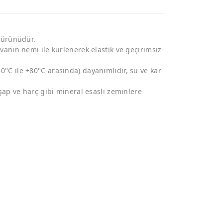
ı ürünüdür.
havanın nemi ile kürlenerek elastik ve geçirimsiz
30°C ile +80°C arasında) dayanımlıdır, su ve kar
, şap ve harç gibi mineral esaslı zeminlere