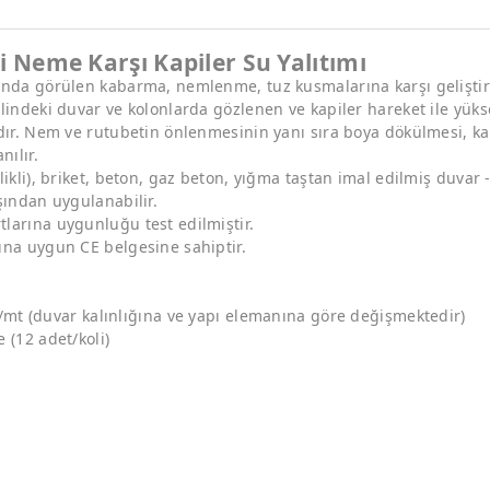
 Neme Karşı Kapiler Su Yalıtımı
nda görülen kabarma, nemlenme, tuz kusmalarına karşı geliştiril
alindeki duvar ve kolonlarda gözlenen ve kapiler hareket ile y
adır. Nem ve rutubetin önlenmesinin yanı sıra boya dökülmesi, k
nılır.
likli), briket, beton, gaz beton, yığma taştan imal edilmiş duvar
şından uygulanabilir.
larına uygunluğu test edilmiştir.
ına uygun CE belgesine sahiptir.
lt/mt (duvar kalınlığına ve yapı elemanına göre değişmektedir)
 (12 adet/koli)