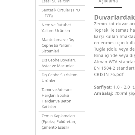
Açıklama
Esaslı Su Yalıtımı
Sentetik Örtüler (TPO
– ECB)
Duvarlardaki
Zemin kat duvarları
Nem ve Rutubet
Toprak ile temas h
Yalıtımı Ürünleri
karşı kullanılmakt
Mantolama ve Dış
önlenmesi için kulla
Cephe Isı Yalıtımı
Tuğla (dolu veya de
Sistemleri
Bina içinde veya dı
Dış Cephe Boyaları,
Alman WTA standart
Astar ve Macunlar
EN 1504-2 standart
CRİSİN 76.pdf
Dış Cephe Su Yalıtımı
Ürünleri
Sarfiyat:
1,0 - 2,0 
Tamir ve Aderans
Ambalaj:
200ml şişe
Harçları, Epoksi
Harçlar ve Beton
Katkıları
Zemin Kaplamaları
(Epoksi, Poliüretan,
Çimento Esaslı)