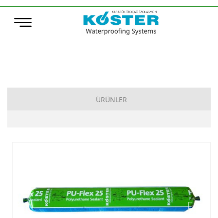
ÜRÜNLER
Çimento Esaslı Su Yalıtımı
Bitüm Esaslı Su Yalıtımı
Poliürea, Poliüretan ve MS-Polymer Su Yalıtımı
Elastomerik Reçine Esaslı Su Yalıtımı
Sentetik Örtüler (TPO – ECB)