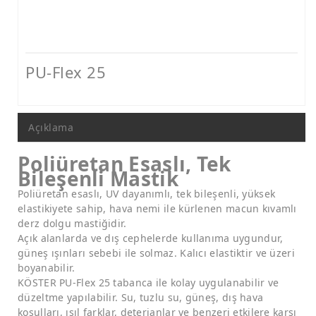
Nem ve Rutubet Yalıtımı Ürünleri
Mantolama ve Dış Cephe Isı Yalıtımı Sistemleri
Dış Cephe Boyaları, Astar ve Macunlar
PU-Flex 25
Dış Cephe Su Yalıtımı Ürünleri
Tamir ve Aderans Harçları, Epoksi Harçlar ve Beton Katkıları
Açıklama
Zemin Kaplamaları (Epoksi, Poliüretan, Çimento Esaslı)
Poliüretan Esaslı, Tek
Mastikler, Dilatasyon ve Pah Bantları
Bileşenli Mastik
Poliüretan esaslı, UV dayanımlı, tek bileşenli, yüksek
Ankraj - Güçlendirme ve Enjeksiyon Sistemleri
elastikiyete sahip, hava nemi ile kürlenen macun kıvamlı
derz dolgu mastiğidir.
Açık alanlarda ve dış cephelerde kullanıma uygundur,
güneş ışınları sebebi ile solmaz. Kalıcı elastiktir ve üzeri
boyanabilir.
KÖSTER PU-Flex 25 tabanca ile kolay uygulanabilir ve
düzeltme yapılabilir. Su, tuzlu su, güneş, dış hava
koşulları, ısıl farklar, deterjanlar ve benzeri etkilere karşı