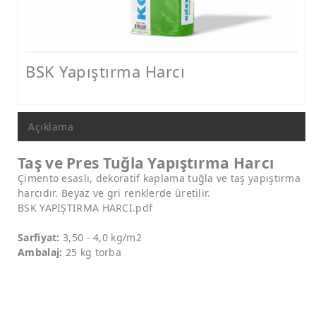
Nem ve Rutubet Yalıtımı Ürünleri
Mantolama ve Dış Cephe Isı Yalıtımı Sistemleri
Dış Cephe Boyaları, Astar ve Macunlar
BSK Yapıştırma Harcı
Dış Cephe Su Yalıtımı Ürünleri
Tamir ve Aderans Harçları, Epoksi Harçlar ve Beton Katkıları
Açıklama
Zemin Kaplamaları (Epoksi, Poliüretan, Çimento Esaslı)
Taş ve Pres Tuğla Yapıştırma Harcı
Mastikler, Dilatasyon ve Pah Bantları
Çimento esaslı, dekoratif kaplama tuğla ve taş yapıştırma
harcıdır. Beyaz ve gri renklerde üretilir.
Ankraj - Güçlendirme ve Enjeksiyon Sistemleri
BSK YAPIŞTIRMA HARCI.pdf
Sarfiyat:
3,50 - 4,0 kg/m2
Ambalaj:
25 kg torba