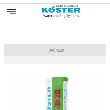
ÜRÜNLER
Çimento Esaslı Su Yalıtımı
Bitüm Esaslı Su Yalıtımı
Poliürea, Poliüretan ve MS-Polymer Su Yalıtımı
Elastomerik Reçine Esaslı Su Yalıtımı
Sentetik Örtüler (TPO – ECB)