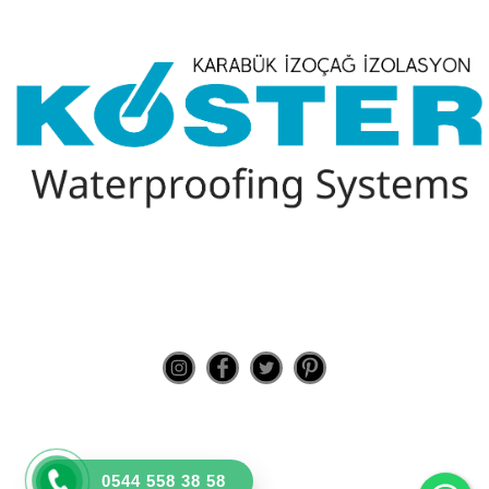
Bizi Takip Edin
www.kosterkarabuk.com ©
Wh
0544 558 38 58