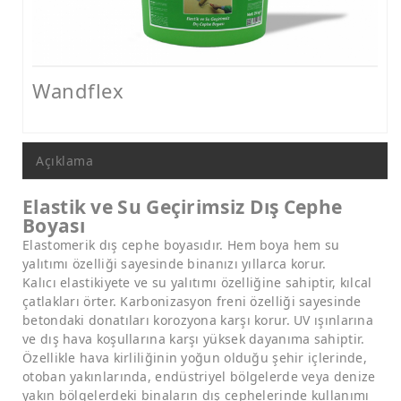
Nem ve Rutubet Yalıtımı Ürünleri
Mantolama ve Dış Cephe Isı Yalıtımı Sistemleri
Dış Cephe Boyaları, Astar ve Macunlar
Wandflex
Dış Cephe Su Yalıtımı Ürünleri
Tamir ve Aderans Harçları, Epoksi Harçlar ve Beton Katkıları
Açıklama
Zemin Kaplamaları (Epoksi, Poliüretan, Çimento Esaslı)
Elastik ve Su Geçirimsiz Dış Cephe
Mastikler, Dilatasyon ve Pah Bantları
Boyası
Elastomerik dış cephe boyasıdır. Hem boya hem su
Ankraj - Güçlendirme ve Enjeksiyon Sistemleri
yalıtımı özelliği sayesinde binanızı yıllarca korur.
Kalıcı elastikiyete ve su yalıtımı özelliğine sahiptir, kılcal
çatlakları örter. Karbonizasyon freni özelliği sayesinde
betondaki donatıları korozyona karşı korur. UV ışınlarına
ve dış hava koşullarına karşı yüksek dayanıma sahiptir.
Özellikle hava kirliliğinin yoğun olduğu şehir içlerinde,
otoban yakınlarında, endüstriyel bölgelerde veya denize
yakın bölgelerdeki binaların dış cephelerinde kullanımı