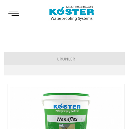
ÜRÜNLER
Çimento Esaslı Su Yalıtımı
Bitüm Esaslı Su Yalıtımı
Poliürea, Poliüretan ve MS-Polymer Su Yalıtımı
Elastomerik Reçine Esaslı Su Yalıtımı
Sentetik Örtüler (TPO – ECB)