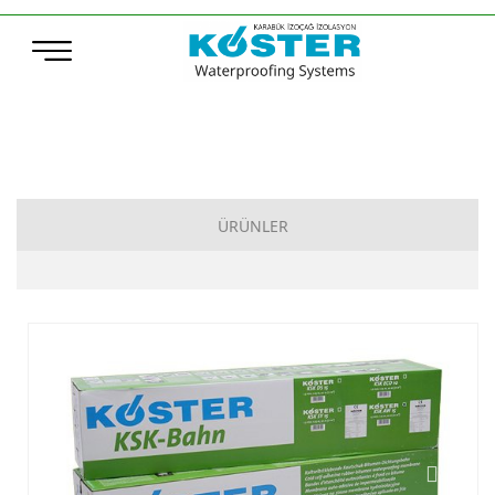
ÜRÜNLER
Çimento Esaslı Su Yalıtımı
Bitüm Esaslı Su Yalıtımı
Poliürea, Poliüretan ve MS-Polymer Su Yalıtımı
Elastomerik Reçine Esaslı Su Yalıtımı
Sentetik Örtüler (TPO – ECB)