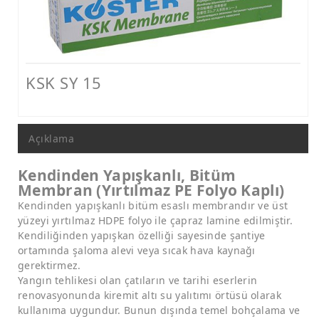
Nem ve Rutubet Yalıtımı Ürünleri
Mantolama ve Dış Cephe Isı Yalıtımı Sistemleri
Dış Cephe Boyaları, Astar ve Macunlar
KSK SY 15
Dış Cephe Su Yalıtımı Ürünleri
Tamir ve Aderans Harçları, Epoksi Harçlar ve Beton Katkıları
Açıklama
Zemin Kaplamaları (Epoksi, Poliüretan, Çimento Esaslı)
Mastikler, Dilatasyon ve Pah Bantları
Kendinden Yapışkanlı, Bitüm
Membran (Yırtılmaz PE Folyo Kaplı)
Ankraj - Güçlendirme ve Enjeksiyon Sistemleri
Kendinden yapışkanlı bitüm esaslı membrandır ve üst
yüzeyi yırtılmaz HDPE folyo ile çapraz lamine edilmiştir.
Kendiliğinden yapışkan özelliği sayesinde şantiye
ortamında şaloma alevi veya sıcak hava kaynağı
gerektirmez.
Yangın tehlikesi olan çatıların ve tarihi eserlerin
renovasyonunda kiremit altı su yalıtımı örtüsü olarak
kullanıma uygundur. Bunun dışında temel bohçalama ve