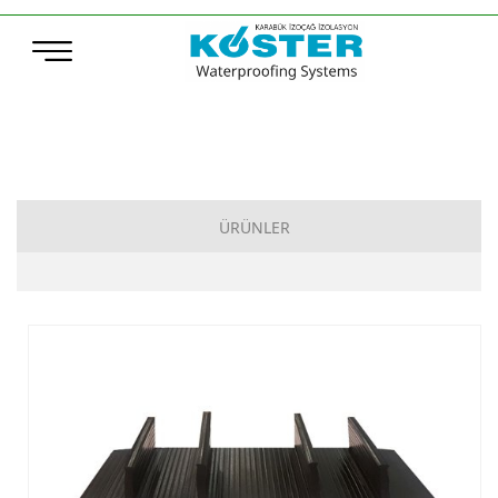
ÜRÜNLER
Çimento Esaslı Su Yalıtımı
Bitüm Esaslı Su Yalıtımı
Poliürea, Poliüretan ve MS-Polymer Su Yalıtımı
Elastomerik Reçine Esaslı Su Yalıtımı
Sentetik Örtüler (TPO – ECB)