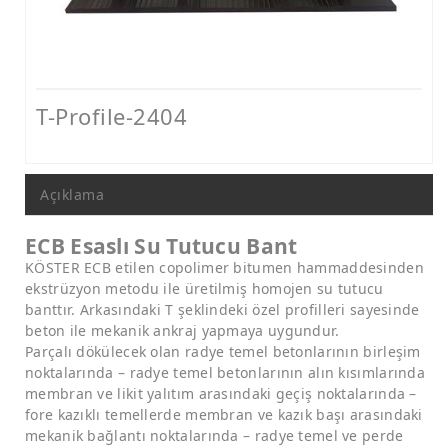
Nem ve Rutubet Yalıtımı Ürünleri
Mantolama ve Dış Cephe Isı Yalıtımı Sistemleri
Dış Cephe Boyaları, Astar ve Macunlar
T-Profile-2404
Dış Cephe Su Yalıtımı Ürünleri
Tamir ve Aderans Harçları, Epoksi Harçlar ve Beton Katkıları
Açıklama
Zemin Kaplamaları (Epoksi, Poliüretan, Çimento Esaslı)
Mastikler, Dilatasyon ve Pah Bantları
ECB Esaslı Su Tutucu Bant
KÖSTER ECB etilen copolimer bitumen hammaddesinden
Ankraj - Güçlendirme ve Enjeksiyon Sistemleri
ekstrüzyon metodu ile üretilmiş homojen su tutucu
banttır. Arkasındaki T şeklindeki özel profilleri sayesinde
beton ile mekanik ankraj yapmaya uygundur.
Parçalı dökülecek olan radye temel betonlarının birleşim
noktalarında – radye temel betonlarının alın kısımlarında
membran ve likit yalıtım arasındaki geçiş noktalarında –
fore kazıklı temellerde membran ve kazık başı arasındaki
mekanik bağlantı noktalarında – radye temel ve perde